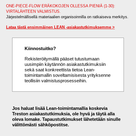
ONE-PIECE-FLOW ERÄKOKOJEN OLLESSA PIENIÄ (1-30):
VIRTALÄHTEEN VALMISTUS.
Järjestelmällisellä materiaalien organisoinnilla on ratkaiseva merkitys.
Lataa tästä ensimmäinen LEAN -asiakastutkimuksemme >
Kiinnostuitko?
Rekisteröitymällä pääset tutustumaan
uusimpiin käytännön asiakastutkimuksiin
sekä saat konkreettista tietoa Lean-
toimintamallin soveltamisisesta yrityksenne
teollisiin valmistusprosesseihin.
Jos haluat lisää Lean-toimintamallia koskevia
Treston asiakastutkimuksia, ole hyvä ja täytä alla
oleva lomake. Tapaustutkimukset lähetetään sinulle
välittömästi sähköpostitse.